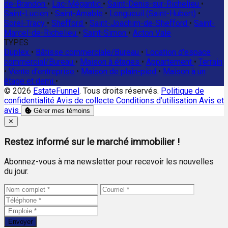
de-Brandon
•
Lac-Mégantic
•
Saint-Denis-sur-Richelieu
•
Saint-Lucien
•
Saint-Amable
•
Longueuil (Saint-Hubert)
•
Sorel-Tracy
•
Shefford
•
Saint-Joachim-de-Shefford
•
Saint-
Marcel-de-Richelieu
•
Saint-Simon
•
Acton Vale
TYPES
Duplex
•
Bâtisse commerciale/Bureau
•
Location d'espace
commercial/Bureau
•
Maison à étages
•
Appartement
•
Terrain
•
Vente d'entreprise
•
Maison de plain-pied
•
Maison à un
étage et demi
•
© 2026
EstateFunnel
. Tous droits réservés.
Politique de
confidentialité
Avis de collecte
Conditions d’utilisation
Avis et
avis
Gérer mes témoins
Close
✕
Restez informé sur le marché immobilier !
Abonnez-vous à ma newsletter pour recevoir les nouvelles
du jour.
Envoyer