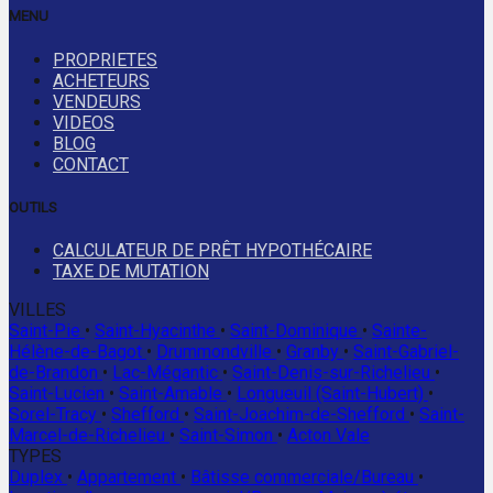
MENU
PROPRIETES
ACHETEURS
VENDEURS
VIDEOS
BLOG
CONTACT
OUTILS
CALCULATEUR DE PRÊT HYPOTHÉCAIRE
TAXE DE MUTATION
VILLES
Saint-Pie
•
Saint-Hyacinthe
•
Saint-Dominique
•
Sainte-
Hélène-de-Bagot
•
Drummondville
•
Granby
•
Saint-Gabriel-
de-Brandon
•
Lac-Mégantic
•
Saint-Denis-sur-Richelieu
•
Saint-Lucien
•
Saint-Amable
•
Longueuil (Saint-Hubert)
•
Sorel-Tracy
•
Shefford
•
Saint-Joachim-de-Shefford
•
Saint-
Marcel-de-Richelieu
•
Saint-Simon
•
Acton Vale
TYPES
Duplex
•
Appartement
•
Bâtisse commerciale/Bureau
•