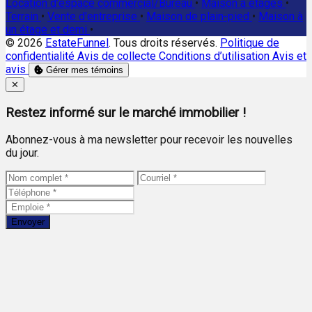
Location d'espace commercial/Bureau
•
Maison à étages
•
Terrain
•
Vente d'entreprise
•
Maison de plain-pied
•
Maison à
un étage et demi
•
© 2026
EstateFunnel
. Tous droits réservés.
Politique de
confidentialité
Avis de collecte
Conditions d’utilisation
Avis et
avis
Gérer mes témoins
Close
✕
Restez informé sur le marché immobilier !
Abonnez-vous à ma newsletter pour recevoir les nouvelles
du jour.
Envoyer