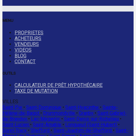
MENU
PROPRIETES
ACHETEURS
VENDEURS
VIDEOS
BLOG
CONTACT
OUTILS
CALCULATEUR DE PRÊT HYPOTHÉCAIRE
TAXE DE MUTATION
VILLES
Saint-Pie
•
Saint-Dominique
•
Saint-Hyacinthe
•
Sainte-
Hélène-de-Bagot
•
Drummondville
•
Granby
•
Saint-Gabriel-
de-Brandon
•
Lac-Mégantic
•
Saint-Denis-sur-Richelieu
•
Saint-Lucien
•
Saint-Amable
•
Longueuil (Saint-Hubert)
•
Sorel-Tracy
•
Shefford
•
Saint-Joachim-de-Shefford
•
Saint-