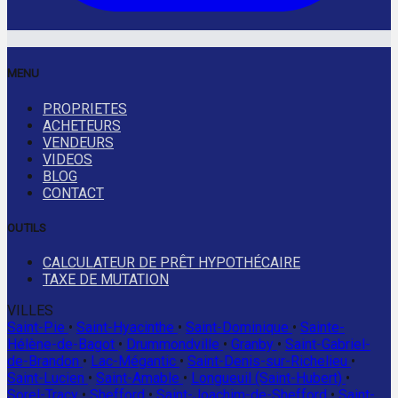
MENU
PROPRIETES
ACHETEURS
VENDEURS
VIDEOS
BLOG
CONTACT
OUTILS
CALCULATEUR DE PRÊT HYPOTHÉCAIRE
TAXE DE MUTATION
VILLES
Saint-Pie
•
Saint-Hyacinthe
•
Saint-Dominique
•
Sainte-
Hélène-de-Bagot
•
Drummondville
•
Granby
•
Saint-Gabriel-
de-Brandon
•
Lac-Mégantic
•
Saint-Denis-sur-Richelieu
•
Saint-Lucien
•
Saint-Amable
•
Longueuil (Saint-Hubert)
•
Sorel-Tracy
•
Shefford
•
Saint-Joachim-de-Shefford
•
Saint-