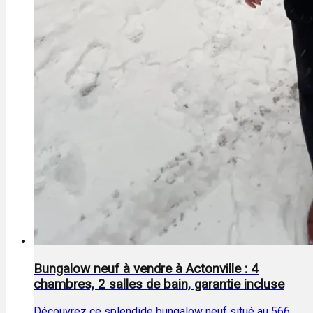
Bungalow neuf à vendre à Actonville : 4
chambres, 2 salles de bain, garantie incluse
Découvrez ce splendide bungalow neuf situé au 566