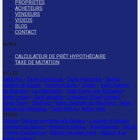
PROPRIETES
ACHETEURS
VENDEURS
VIDEOS
BLOG
CONTACT
OUTILS
CALCULATEUR DE PRÊT HYPOTHÉCAIRE
TAXE DE MUTATION
VILLES
Saint-Pie
•
Saint-Dominique
•
Saint-Hyacinthe
•
Sainte-
Hélène-de-Bagot
•
Drummondville
•
Granby
•
Saint-Gabriel-
de-Brandon
•
Lac-Mégantic
•
Saint-Denis-sur-Richelieu
•
Saint-Lucien
•
Saint-Amable
•
Longueuil (Saint-Hubert)
•
Sorel-Tracy
•
Shefford
•
Saint-Joachim-de-Shefford
•
Saint-
Marcel-de-Richelieu
•
Saint-Simon
•
Acton Vale
TYPES
Duplex
•
Bâtisse commerciale/Bureau
•
Location d'espace
commercial/Bureau
•
Maison à étages
•
Appartement
•
Terrain
•
Vente d'entreprise
•
Maison de plain-pied
•
Maison à un
étage et demi
•