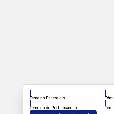
Activer
Activ
Témoins Essentiels
Témoi
Activer
Activ
Témoins de Performances
Témo