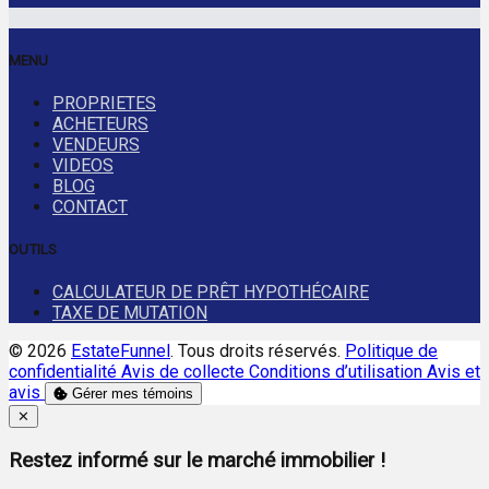
MENU
PROPRIETES
ACHETEURS
VENDEURS
VIDEOS
BLOG
CONTACT
OUTILS
CALCULATEUR DE PRÊT HYPOTHÉCAIRE
TAXE DE MUTATION
© 2026
EstateFunnel
. Tous droits réservés.
Politique de
confidentialité
Avis de collecte
Conditions d’utilisation
Avis et
avis
Gérer mes témoins
Close
✕
Restez informé sur le marché immobilier !